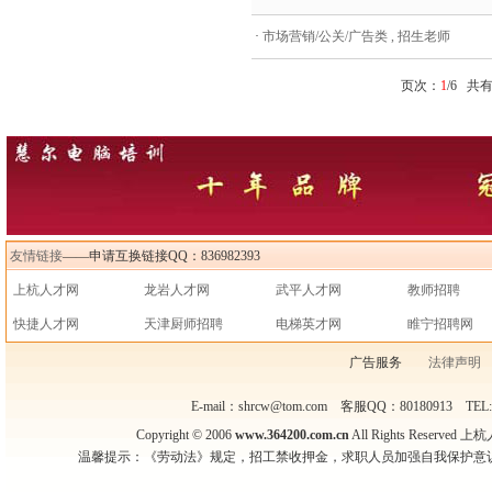
·
市场营销/公关/广告类 , 招生老师
页次：
1
/6 共
友情链接
——申请互换链接QQ：836982393
上杭人才网
龙岩人才网
武平人才网
教师招聘
快捷人才网
天津厨师招聘
电梯英才网
睢宁招聘网
广告服务
法律声明
E-mail：shrcw@tom.com 客服QQ：80180913 TEL
Copyright © 2006
www.364200.com.cn
All Rights Reser
温馨提示：《劳动法》规定，招工禁收押金，求职人员加强自我保护意