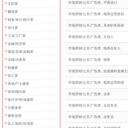
·
市场营销/公关/广告类 , 平面设计
*
文职类
*
翻译类
·
市场营销/公关/广告类 , 电商运营策划
*
财务/审计/统计类
·
市场营销/公关/广告类 , 具体职务面谈
*
设计类
*
工业/工厂类
·
市场营销/公关/广告类 , 主持人
*
金融/经济类
·
市场营销/公关/广告类 , 电商合伙人
*
物流/贸易/采购类
*
法律/法务类
·
市场营销/公关/广告类 , 销售
*
机械类
·
市场营销/公关/广告类 , 短视频和直播主
*
技工类
·
市场营销/公关/广告类 , 电商运营助理
*
房地产/土建类
*
咨询/顾问类
·
市场营销/公关/广告类 , 业务
*
医疗/护理/保健类
·
市场营销/公关/广告类 , 企划专员
*
文教体类
*
服务业类
·
市场营销/公关/广告类 , 业务员
*
化工/制药/环境类