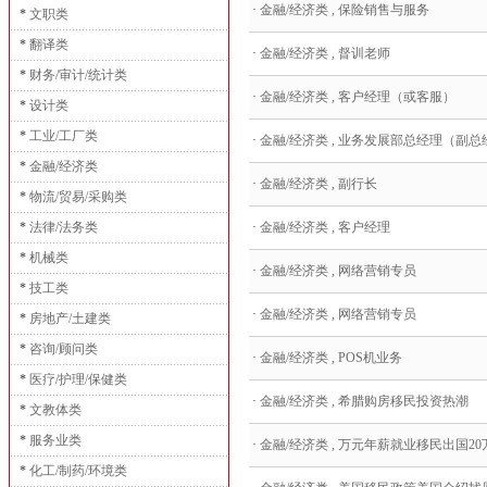
·
金融/经济类 , 保险销售与服务
*
文职类
*
翻译类
·
金融/经济类 , 督训老师
*
财务/审计/统计类
·
金融/经济类 , 客户经理（或客服）
*
设计类
*
工业/工厂类
·
金融/经济类 , 业务发展部总经理（副总经理
*
金融/经济类
·
金融/经济类 , 副行长
*
物流/贸易/采购类
*
法律/法务类
·
金融/经济类 , 客户经理
*
机械类
·
金融/经济类 , 网络营销专员
*
技工类
·
金融/经济类 , 网络营销专员
*
房地产/土建类
*
咨询/顾问类
·
金融/经济类 , POS机业务
*
医疗/护理/保健类
·
金融/经济类 , 希腊购房移民投资热潮
*
文教体类
*
服务业类
·
金融/经济类 , 万元年薪就业移民出国20万.
*
化工/制药/环境类