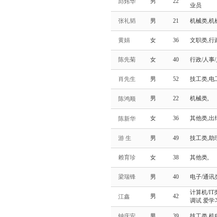
男
22
邱炜华
业员
张礼韬
男
21
机械类,机
黄娟
女
36
文职类,行
陈先菊
女
40
行政/人事
肖先生
男
52
技工类,电
男
22
机械类,
陈鸿顺
女
36
其他类,出
陈新华
游 生
男
49
技工类,助
赖育珍
女
38
其他类,
梁瑞锋
男
40
电子/通讯
计算机/I
男
42
江鑫
调试 爱学
钟庆安
男
39
技工类,机