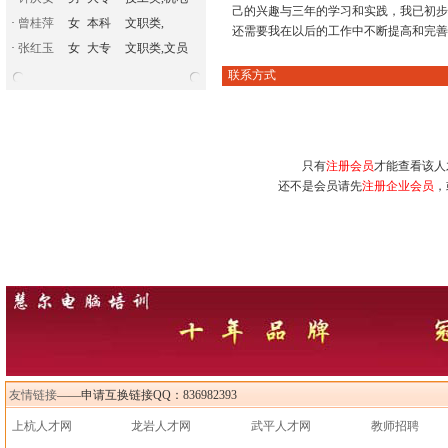
己的兴趣与三年的学习和实践，我已初步
·
曾桂萍
女
本科
文职类,
还需要我在以后的工作中不断提高和完善
·
张红玉
女
大专
文职类,文员
联系方式
只有
注册会员
才能查看该人
还不是会员请先
注册企业会员
，
友情链接
——申请互换链接QQ：836982393
上杭人才网
龙岩人才网
武平人才网
教师招聘