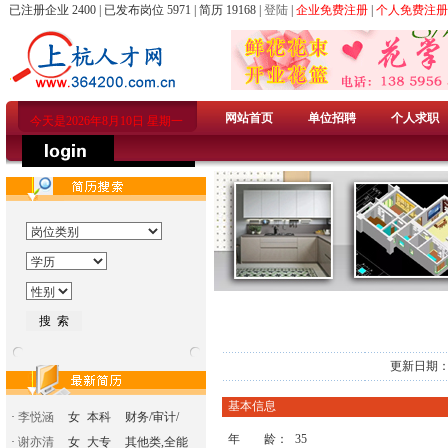
已注册企业 2400 | 已发布岗位 5971 | 简历 19168 |
登陆
|
企业免费注册
|
个人免费注册
网站首页
单位招聘
个人求职
今天是2026年8月10日 星期一
更新日期：2
基本信息
·
李悦涵
女
本科
财务/审计/
年 龄：
35
·
谢亦清
女
大专
其他类,全能