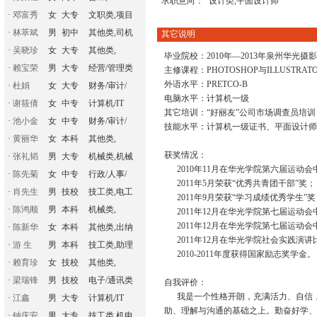
求职意向：
设计类,平面设计师
·
邓富秀
女
大专
文职类,项目
·
林萃斌
男
初中
其他类,司机
其它说明
·
吴晓珍
女
大专
其他类,
毕业院校：2010年—2013年泉州华光
·
赖宝荣
男
大专
经营/管理类
主修课程：PHOTOSHOP与ILLUSTRATO
外语水平：PRETCO-B
·
杜娟
女
大专
财务/审计/
电脑水平：计算机一级
·
谢筱倩
女
中专
计算机/IT
其它培训：“好丽友”公司市场调查员培训
·
池小金
女
中专
财务/审计/
技能水平：计算机一级证书、平面设计师
·
黄丽华
女
本科
其他类,
获奖情况：
·
张礼韬
男
大专
机械类,机械
2010年11月在华光学院第六届运动会
·
陈先菊
女
中专
行政/人事/
2011年5月荣获“优秀共青团干部”奖；
·
肖先生
男
技校
技工类,电工
2011年9月荣获“学习成绩优秀学生”奖
·
陈鸿顺
男
本科
机械类,
2011年12月在华光学院第七届运动会
2011年12月在华光学院第七届运动会
·
陈新华
女
本科
其他类,出纳
2011年12月在华光学院社会实践演讲
·
游 生
男
本科
技工类,助理
2010-2011年度获得国家励志奖学金。
·
赖育珍
女
技校
其他类,
·
梁瑞锋
男
技校
电子/通讯类
自我评价：
我是一个性格开朗，充满活力、自信，
·
江鑫
男
大专
计算机/IT
助、理解与沟通的基础之上。勤奋好学、
·
钟庆安
男
大专
技工类,机电