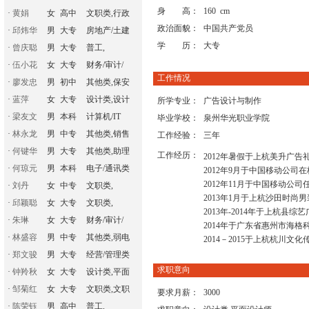
身 高：
160 cm
·
黄娟
女
高中
文职类,行政
政治面貌：
中国共产党员
·
邱炜华
男
大专
房地产/土建
学 历：
大专
·
曾庆聪
男
大专
普工,
·
伍小花
女
大专
财务/审计/
工作情况
·
廖发忠
男
初中
其他类,保安
·
蓝萍
女
大专
设计类,设计
所学专业：
广告设计与制作
·
梁友文
男
本科
计算机/IT
毕业学校：
泉州华光职业学院
·
林永龙
男
中专
其他类,销售
工作经验：
三年
·
何键华
男
大专
其他类,助理
工作经历：
2012年暑假于上杭美升广告
·
何琼元
男
本科
电子/通讯类
2012年9月于中国移动公司
2012年11月于中国移动公
·
刘丹
女
中专
文职类,
2013年1月于上杭沙田时尚
·
邱颖聪
女
大专
文职类,
2013年-2014年于上杭县
·
朱琳
女
大专
财务/审计/
2014年于广东省惠州市海
·
林盛容
男
中专
其他类,弱电
2014－2015于上杭杭川
·
郑文骏
男
大专
经营/管理类
求职意向
·
钟羚秋
女
大专
设计类,平面
·
邹菊红
女
大专
文职类,文职
要求月薪：
3000
·
陈荣钰
男
高中
普工,