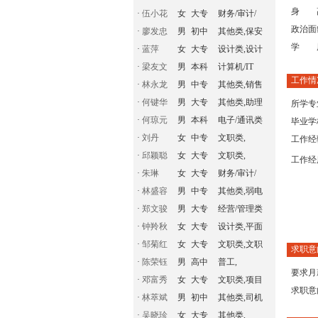
身 
·
伍小花
女
大专
财务/审计/
政治面
·
廖发忠
男
初中
其他类,保安
学 
·
蓝萍
女
大专
设计类,设计
·
梁友文
男
本科
计算机/IT
工作情
·
林永龙
男
中专
其他类,销售
·
何键华
男
大专
其他类,助理
所学专
·
何琼元
男
本科
电子/通讯类
毕业学
·
刘丹
女
中专
文职类,
工作经
·
邱颖聪
女
大专
文职类,
工作经
·
朱琳
女
大专
财务/审计/
·
林盛容
男
中专
其他类,弱电
·
郑文骏
男
大专
经营/管理类
·
钟羚秋
女
大专
设计类,平面
·
邹菊红
女
大专
文职类,文职
求职意
·
陈荣钰
男
高中
普工,
要求月
·
邓富秀
女
大专
文职类,项目
求职意
·
林萃斌
男
初中
其他类,司机
·
吴晓珍
女
大专
其他类,