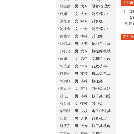
其它说
·
赖宝荣
男
大专
经营/管理类
1、
·
杜娟
女
大专
财务/审计/
2、双
·
谢筱倩
女
中专
计算机/IT
强渠
·
池小金
女
中专
财务/审计/
·
黄丽华
女
本科
其他类,
联系方
·
邱炜华
男
大专
房地产/土建
·
张礼韬
男
大专
机械类,机械
·
黄娟
女
高中
文职类,行政
·
陈先菊
女
中专
行政/人事/
·
肖先生
男
技校
技工类,电工
·
陈鸿顺
男
本科
机械类,
·
陈新华
女
本科
其他类,出纳
·
游 生
男
本科
技工类,助理
·
赖育珍
女
技校
其他类,
·
梁瑞锋
男
技校
电子/通讯类
·
江鑫
男
大专
计算机/IT
·
钟庆安
男
大专
技工类,机电
·
曾桂萍
女
本科
文职类,