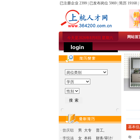
已注册企业 2399 | 已发布岗位 5969 | 简历 19168 |
网站首
今天是2026年8月8日 星期六
基本信
·
曾庆聪
男
大专
普工,
年 
·
李悦涵
女
本科
财务/审计/