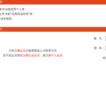
明
渠道专业线优秀个人奖；
过半冲刺“优秀渠道经理”奖；
行动先锋奖。
式
帐 号：
密 码：
只有
注册会员
才能查看该人才联系方式
还不是会员请先
注册企业会员
，或
注册个人会员
类