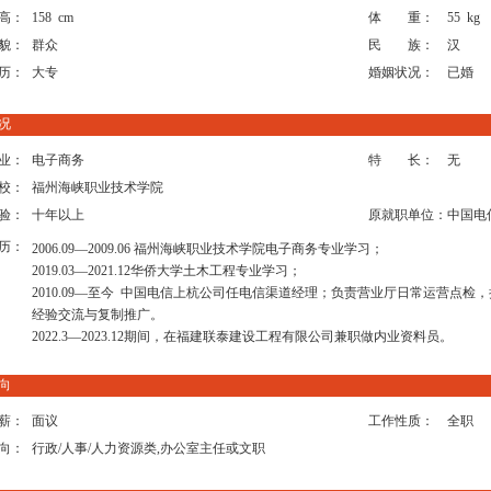
高：
158 cm
体 重：
55 kg
貌：
群众
民 族：
汉
历：
大专
婚姻状况：
已婚
况
业：
电子商务
特 长：
无
校：
福州海峡职业技术学院
验：
十年以上
原就职单位：
中国电
历：
2006.09—2009.06 福州海峡职业技术学院电子商务专业学习；
2019.03—2021.12华侨大学土木工程专业学习；
2010.09—至今 中国电信上杭公司任电信渠道经理；负责营业厅日常运营点
经验交流与复制推广。
2022.3—2023.12期间，在福建联泰建设工程有限公司兼职做内业资料员。
向
薪：
面议
工作性质：
全职
向：
行政/人事/人力资源类,办公室主任或文职