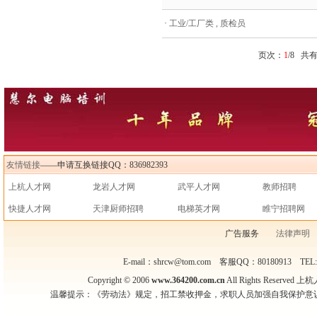
·
工业/工厂类 , 质检员
页次：
1
/8 共
友情链接
——申请互换链接QQ：836982393
上杭人才网
龙岩人才网
武平人才网
教师招聘
快捷人才网
天津厨师招聘
电梯英才网
睢宁招聘网
广告服务
法律声明
E-mail：shrcw@tom.com 客服QQ：80180913 TEL
Copyright © 2006
www.364200.com.cn
All Rights Reser
温馨提示：《劳动法》规定，招工禁收押金，求职人员加强自我保护意