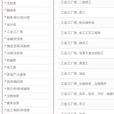
·
工业/工厂类 , 二保焊工
*
文职类
*
翻译类
·
工业/工厂类 , 普工
*
财务/审计/统计类
·
工业/工厂类 , 机台操作员
*
设计类
*
工业/工厂类
·
工业/工厂类 , 化工工艺工程师
*
金融/经济类
·
工业/工厂类 , 操作工
*
物流/贸易/采购类
*
法律/法务类
·
工业/工厂类 , 等离子激光切割工
*
机械类
·
工业/工厂类 , 男普工
*
技工类
·
工业/工厂类 , 油边
*
房地产/土建类
*
咨询/顾问类
·
工业/工厂类 , 台面组长，台面熟手
*
医疗/护理/保健类
·
工业/工厂类 , 高车，驻车，平车，电脑
*
文教体类
*
服务业类
·
工业/工厂类 , 手工
*
化工/制药/环境类