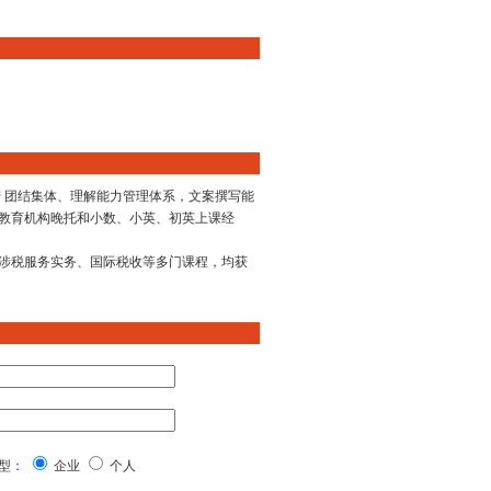
 团结集体、理解能力管理体系，文案撰写能
教育机构晚托和小数、小英、初英上课经
涉税服务实务、国际税收等多门课程，均获
型：
企业
个人