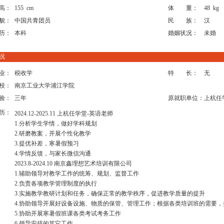
高：
155 cm
体 重：
48 kg
貌：
中国共青团员
民 族：
汉
历：
本科
婚姻状况：
未婚
况
业：
税收学
特 长：
无
校：
南京工业大学浦江学院
验：
三年
原就职单位：
上杭任
历：
2024.12-2025.11 上杭任学堂-英语老师
1.分析学生学情，做好学科规划
2.研磨教案，开展个性化教学
3.提优补差，寒暑假预习
4.学情反馈，与家长微信沟通
2023.8-2024.10 南京鑫理想艺术培训有限公司
1.辅助领导对教学工作的统筹、规划、监督工作
2.负责各项教学管理制度的执行
3.实施教学教研计划和任务，确保正常的教学秩序，促进教学质量的提升
4.协助领导开展好设备设施、物质的保管、管理工作；根据各类培训班的需要
5.协助开展寒暑假班课各类考试考务工作
6.领导安排的其它工作