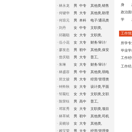
身 
·
林永龙
男
中专
其他类,销售
政治面
·
何键华
男
大专
其他类,助理
学 
·
何琼元
男
本科
电子/通讯类
·
刘丹
女
中专
文职类,
工作情
·
邱颖聪
女
大专
文职类,
·
伍小花
女
大专
财务/审计/
所学专
·
廖发忠
男
初中
其他类,保安
毕业学
·
曾庆聪
男
大专
普工,
工作经
·
朱琳
女
大专
财务/审计/
工作经
·
林盛容
男
中专
其他类,弱电
·
郑文骏
男
大专
经营/管理类
·
钟羚秋
女
大专
设计类,平面
·
邹菊红
女
大专
文职类,文职
·
陈荣钰
男
高中
普工,
·
邓富秀
女
大专
文职类,项目
·
林萃斌
男
初中
其他类,司机
·
吴晓珍
女
大专
其他类,
·
赖宝荣
男
大专
经营/管理类