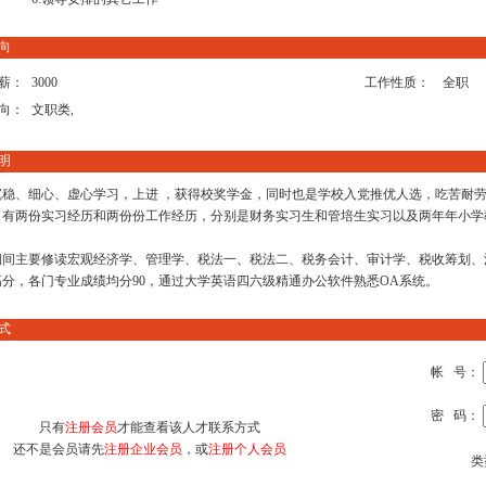
向
薪：
3000
工作性质：
全职
向：
文职类,
明
沉稳、细心、虚心学习，上进 ，获得校奖学金，同时也是学校入党推优人选，吃苦耐劳
，有两份实习经历和两份份工作经历，分别是财务实习生和管培生实习以及两年年小学
期间主要修读宏观经济学、管理学、税法一、税法二、税务会计、审计学、税收筹划、
高分，各门专业成绩均分90，通过大学英语四六级精通办公软件熟悉OA系统。
式
帐 号：
密 码：
只有
注册会员
才能查看该人才联系方式
还不是会员请先
注册企业会员
，或
注册个人会员
类