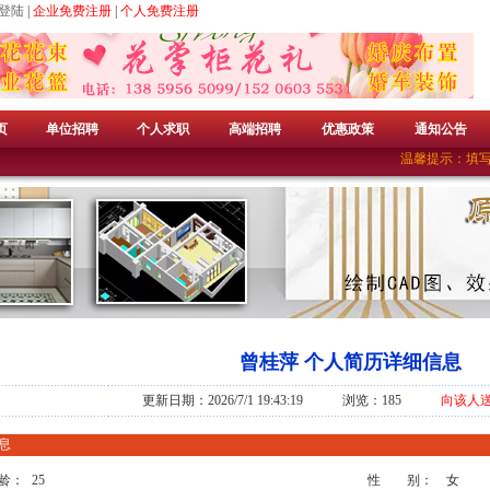
登陆
|
企业免费注册
|
个人免费注册
页
单位招聘
个人求职
高端招聘
优惠政策
通知公告
温馨提示：填写
曾桂萍 个人简历详细信息
更新日期：2026/7/1 19:43:19 浏览：185
向该人
息
龄：
25
性 别：
女