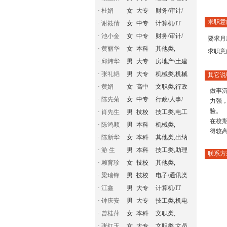
·
杜娟
女
大专
财务/审计/
求职意
·
谢筱倩
女
中专
计算机/IT
·
池小金
女
中专
财务/审计/
要求月
·
黄丽华
女
本科
其他类,
求职意
·
邱炜华
男
大专
房地产/土建
·
张礼韬
男
大专
机械类,机械
其它说
·
黄娟
女
高中
文职类,行政
做事
·
陈先菊
女
中专
行政/人事/
力强
验。
·
肖先生
男
技校
技工类,电工
在校
·
陈鸿顺
男
本科
机械类,
得较
·
陈新华
女
本科
其他类,出纳
·
游 生
男
本科
技工类,助理
联系方
·
赖育珍
女
技校
其他类,
·
梁瑞锋
男
技校
电子/通讯类
·
江鑫
男
大专
计算机/IT
·
钟庆安
男
大专
技工类,机电
·
曾桂萍
女
本科
文职类,
·
张红玉
女
大专
文职类,文员