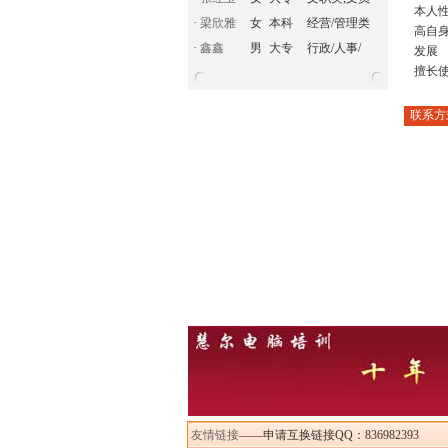
本人
·
梁欣雅
女
本科
经营/管理类
高自
·
鑫鑫
男
大专
行政/人事/
发展
擅长使
联系方
友情链接
——申请互换链接QQ：836982393