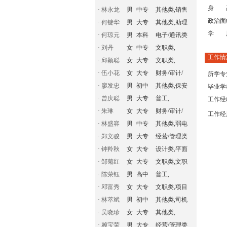
身 
·
林永龙
男
中专
其他类,销售
政治面
·
何键华
男
大专
其他类,助理
学 
·
何琼元
男
本科
电子/通讯类
·
刘丹
女
中专
文职类,
工作情
·
邱颖聪
女
大专
文职类,
·
伍小花
女
大专
财务/审计/
所学专
·
廖发忠
男
初中
其他类,保安
毕业学
·
曾庆聪
男
大专
普工,
工作经
·
朱琳
女
大专
财务/审计/
工作经
·
林盛容
男
中专
其他类,弱电
·
郑文骏
男
大专
经营/管理类
·
钟羚秋
女
大专
设计类,平面
·
邹菊红
女
大专
文职类,文职
·
陈荣钰
男
高中
普工,
·
邓富秀
女
大专
文职类,项目
·
林萃斌
男
初中
其他类,司机
·
吴晓珍
女
大专
其他类,
·
赖宝荣
男
大专
经营/管理类