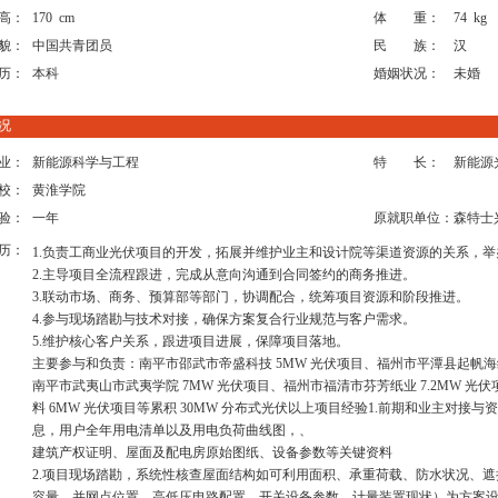
高：
170 cm
体 重：
74 kg
貌：
中国共青团员
民 族：
汉
历：
本科
婚姻状况：
未婚
况
业：
新能源科学与工程
特 长：
新能源
校：
黄淮学院
验：
一年
原就职单位：
森特士
历：
1.负责工商业光伏项目的开发，拓展并维护业主和设计院等渠道资源的关系，举
2.主导项目全流程跟进，完成从意向沟通到合同签约的商务推进。
3.联动市场、商务、预算部等部门，协调配合，统筹项目资源和阶段推进。
4.参与现场踏勘与技术对接，确保方案复合行业规范与客户需求。
5.维护核心客户关系，跟进项目进展，保障项目落地。
主要参与和负责：南平市邵武市帝盛科技 5MW 光伏项目、福州市平潭县起帆海缆
南平市武夷山市武夷学院 7MW 光伏项目、福州市福清市芬芳纸业 7.2MW 光
料 6MW 光伏项目等累积 30MW 分布式光伏以上项目经验1.前期和业主对
息，用户全年用电清单以及用电负荷曲线图，、
建筑产权证明、屋面及配电房原始图纸、设备参数等关键资料
2.项目现场踏勘，系统性核查屋面结构如可利用面积、承重荷载、防水状况、
容量、并网点位置、高低压电路配置、开关设备参数、计量装置现状）为方案