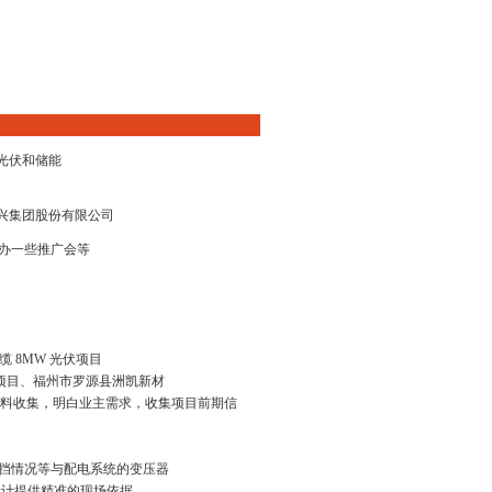
光伏和储能
兴集团股份有限公司
办一些推广会等
 8MW 光伏项目
伏项目、福州市罗源县洲凯新材
接与资料收集，明白业主需求，收集项目前期信
遮挡情况等与配电系统的变压器
设计提供精准的现场依据。