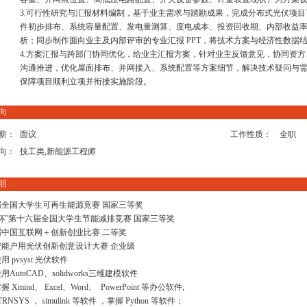
3.可行性研究与汇报材料编制，基于业主需求与踏勘成果，完成分布式光伏项
件初步排布、系统容量配置、发电量测算、度电成本、投资回收期、内部收益率
析；同步制作面向业主及内部评审的专业汇报 PPT，将技术方案与经济性数据
4.方案汇报与跨部门协同优化，给业主汇报方案，针对业主反馈意见，协同资
沟通推进，优化屋面排布、并网接入、系统配置等方案细节，解决技术疑问与
保障项目顺利立项并衔接实施阶段。
向
薪：
面议
工作性质：
全职
向：
技工类,新能源工程师
明
届全国大学生可再生能源竞赛 国家三等奖
杯”第十六届全国大学生节能减排竞赛 国家三等奖
届中国互联网＋创新创业比赛 二等奖
安能户用光伏创新创意设计大赛 企业级
 pvsyst 光伏软件
AutoCAD、solidworks三维建模软件
 Xmind、 Excel、Word、 PowerPoint 等办公软件;
TRNSYS ， simulink 等软件 ，掌握 Python 等软件；