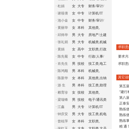
·
杜娟
女
大专
财务/审计/
·
谢筱倩
女
中专
计算机/IT
·
池小金
女
中专
财务/审计/
·
黄丽华
女
本科
其他类,
·
邱炜华
男
大专
房地产/土建
·
张礼韬
男
大专
机械类,机械
求职意
·
黄娟
女
高中
文职类,行政
·
陈先菊
女
中专
行政/人事/
要求月
·
肖先生
男
技校
技工类,电工
求职意
·
陈鸿顺
男
本科
机械类,
其它说
·
陈新华
女
本科
其他类,出纳
·
游 生
男
本科
技工类,助理
第五
“建行
·
赖育珍
女
技校
其他类,
第八
·
梁瑞锋
男
技校
电子/通讯类
正泰
·
江鑫
男
大专
计算机/IT
熟练使用
·
钟庆安
男
大专
技工类,机电
熟练使用
熟练掌握
·
曾桂萍
女
本科
文职类,
精 通 
·
张红玉
女
大专
文职类,文员