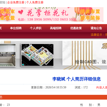
登陆
|
企业免费注册
|
个人免费注册
页
单位招聘
个人求职
高端招聘
优惠政策
通知公告
温馨提示：填
李晓斌 个人简历详细信息
更新日期：2026/5/4 10:55:59 浏览：172
向该人
息
龄：
23
性 别：
男