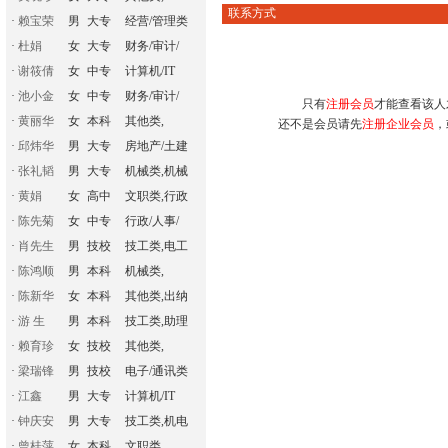
联系方式
·
赖宝荣
男
大专
经营/管理类
·
杜娟
女
大专
财务/审计/
·
谢筱倩
女
中专
计算机/IT
·
池小金
女
中专
财务/审计/
只有
注册会员
才能查看该人
·
黄丽华
女
本科
其他类,
还不是会员请先
注册企业会员
，
·
邱炜华
男
大专
房地产/土建
·
张礼韬
男
大专
机械类,机械
·
黄娟
女
高中
文职类,行政
·
陈先菊
女
中专
行政/人事/
·
肖先生
男
技校
技工类,电工
·
陈鸿顺
男
本科
机械类,
·
陈新华
女
本科
其他类,出纳
·
游 生
男
本科
技工类,助理
·
赖育珍
女
技校
其他类,
·
梁瑞锋
男
技校
电子/通讯类
·
江鑫
男
大专
计算机/IT
·
钟庆安
男
大专
技工类,机电
·
曾桂萍
女
本科
文职类,