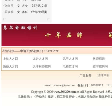
·
张红玉
女
大专
文职类,文员
·
梁欣雅
女
本科
经营/管理类
友情链接
——申请互换链接QQ：836982393
上杭人才网
龙岩人才网
武平人才网
教师招聘
快捷人才网
天津厨师招聘
电梯英才网
睢宁招聘网
广告服务
法律声明
E-mail：shrcw@tom.com 客服QQ：80180913 TEL
Copyright © 2006
www.364200.com.cn
All Rights Reser
温馨提示：《劳动法》规定，招工禁收押金，求职人员加强自我保护意