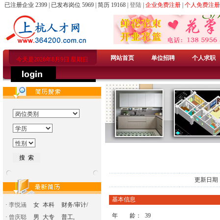
已注册企业 2399 | 已发布岗位 5969 | 简历 19168 |
登陆
|
企业免费注册
|
个人免费注册
网站首页
单位招聘
个人求职
今天是2026年8月9日 星期日
更新日期：
基本信息
·
李悦涵
女
本科
财务/审计/
年 龄：
39
·
曾庆聪
男
大专
普工,