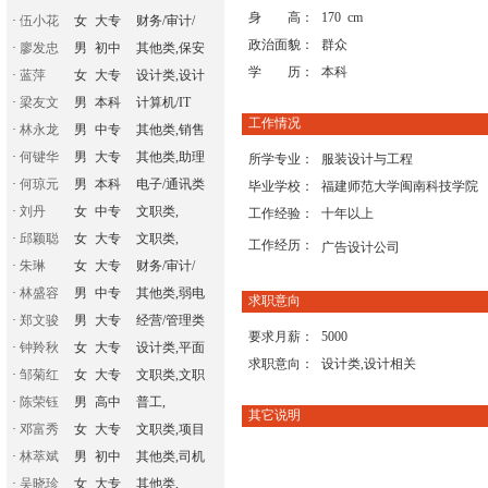
身 高：
170 cm
·
伍小花
女
大专
财务/审计/
政治面貌：
群众
·
廖发忠
男
初中
其他类,保安
学 历：
本科
·
蓝萍
女
大专
设计类,设计
·
梁友文
男
本科
计算机/IT
工作情况
·
林永龙
男
中专
其他类,销售
·
何键华
男
大专
其他类,助理
所学专业：
服装设计与工程
·
何琼元
男
本科
电子/通讯类
毕业学校：
福建师范大学闽南科技学院
·
刘丹
女
中专
文职类,
工作经验：
十年以上
·
邱颖聪
女
大专
文职类,
工作经历：
广告设计公司
·
朱琳
女
大专
财务/审计/
·
林盛容
男
中专
其他类,弱电
求职意向
·
郑文骏
男
大专
经营/管理类
要求月薪：
5000
·
钟羚秋
女
大专
设计类,平面
求职意向：
设计类,设计相关
·
邹菊红
女
大专
文职类,文职
·
陈荣钰
男
高中
普工,
其它说明
·
邓富秀
女
大专
文职类,项目
·
林萃斌
男
初中
其他类,司机
·
吴晓珍
女
大专
其他类,