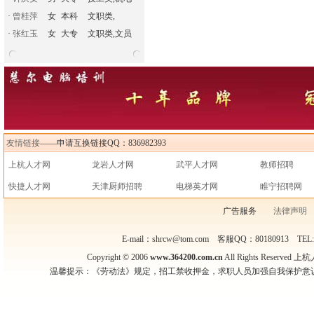
·
曾桂萍
女
本科
文职类,
·
张红玉
女
大专
文职类,文员
友情链接
——申请互换链接QQ：836982393
上杭人才网
龙岩人才网
武平人才网
教师招聘
快捷人才网
天津厨师招聘
电梯英才网
睢宁招聘网
广告服务
法律声明
E-mail：shrcw@tom.com 客服QQ：80180913 TEL
Copyright © 2006
www.364200.com.cn
All Rights Reser
温馨提示：《劳动法》规定，招工禁收押金，求职人员加强自我保护意