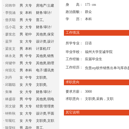
身 高：
175 cm
·
邱炜华
男
大专
房地产/土建
政治面貌：
群众
·
李悦涵
女
本科
财务/审计/
学 历：
本科
·
曾庆聪
男
大专
普工,
·
伍小花
女
大专
财务/审计/
工作情况
·
廖发忠
男
初中
其他类,保安
·
蓝萍
女
大专
设计类,设计
所学专业：
日语
·
梁友文
男
本科
计算机/IT
毕业学校：
福州大学至诚学院
·
林永龙
男
中专
其他类,销售
工作经验：
应届毕业生
·
何键华
男
大专
其他类,助理
工作经历：
负责erp软件销售出单与库
·
何琼元
男
本科
电子/通讯类
·
刘丹
女
中专
文职类,
求职意向
·
邱颖聪
女
大专
文职类,
要求月薪：
3000
·
朱琳
女
大专
财务/审计/
求职意向：
文职类,采购，文职
·
林盛容
男
中专
其他类,弱电
·
郑文骏
男
大专
经营/管理类
其它说明
·
钟羚秋
女
大专
设计类,平面
·
邹菊红
女
大专
文职类,文职
·
陈荣钰
男
高中
普工,