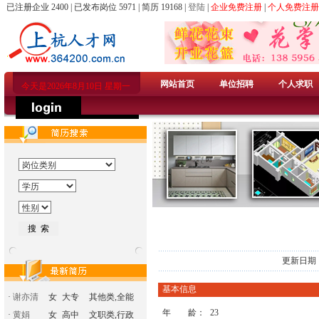
已注册企业 2400 | 已发布岗位 5971 | 简历 19168 |
登陆
|
企业免费注册
|
个人免费注册
网站首页
单位招聘
个人求职
今天是2026年8月10日 星期一
更新日期：
基本信息
·
谢亦清
女
大专
其他类,全能
年 龄：
23
·
黄娟
女
高中
文职类,行政