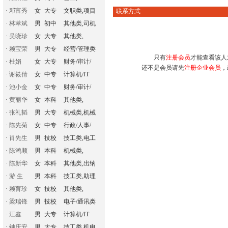
·
邓富秀
女
大专
文职类,项目
联系方式
·
林萃斌
男
初中
其他类,司机
·
吴晓珍
女
大专
其他类,
·
赖宝荣
男
大专
经营/管理类
只有
注册会员
才能查看该人
·
杜娟
女
大专
财务/审计/
还不是会员请先
注册企业会员
，
·
谢筱倩
女
中专
计算机/IT
·
池小金
女
中专
财务/审计/
·
黄丽华
女
本科
其他类,
·
张礼韬
男
大专
机械类,机械
·
陈先菊
女
中专
行政/人事/
·
肖先生
男
技校
技工类,电工
·
陈鸿顺
男
本科
机械类,
·
陈新华
女
本科
其他类,出纳
·
游 生
男
本科
技工类,助理
·
赖育珍
女
技校
其他类,
·
梁瑞锋
男
技校
电子/通讯类
·
江鑫
男
大专
计算机/IT
·
钟庆安
男
大专
技工类,机电