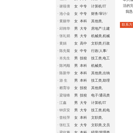
活的
·
谢筱倩
女
中专
计算机/IT
我恳
·
池小金
女
中专
财务/审计/
·
黄丽华
女
本科
其他类,
联系方
·
邱炜华
男
大专
房地产/土建
·
张礼韬
男
大专
机械类,机械
·
黄娟
女
高中
文职类,行政
·
陈先菊
女
中专
行政/人事/
·
肖先生
男
技校
技工类,电工
·
陈鸿顺
男
本科
机械类,
·
陈新华
女
本科
其他类,出纳
·
游 生
男
本科
技工类,助理
·
赖育珍
女
技校
其他类,
·
梁瑞锋
男
技校
电子/通讯类
·
江鑫
男
大专
计算机/IT
·
钟庆安
男
大专
技工类,机电
·
曾桂萍
女
本科
文职类,
·
张红玉
女
大专
文职类,文员
·
梁欣雅
女
本科
经营/管理类