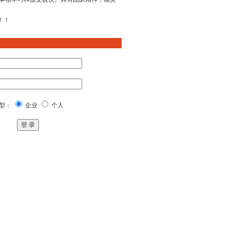
！！
型：
企业
个人