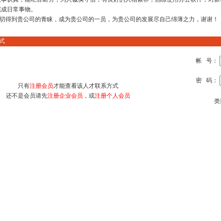
完成日常事物。
切得到贵公司的青睐，成为贵公司的一员，为贵公司的发展尽自己绵薄之力，谢谢！
式
帐 号：
密 码：
只有
注册会员
才能查看该人才联系方式
还不是会员请先
注册企业会员
，或
注册个人会员
类