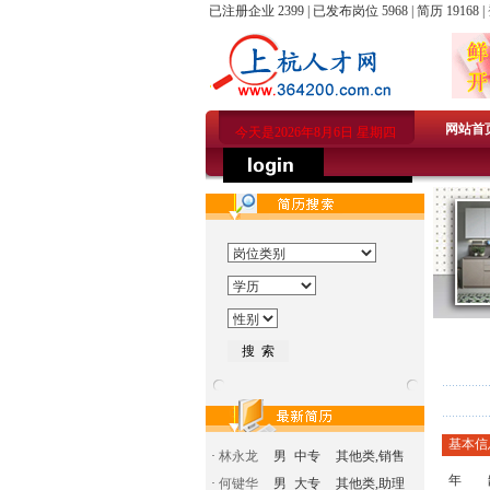
已注册企业 2399 | 已发布岗位 5968 | 简历 19168 |
网站首
今天是2026年8月6日 星期四
基本信
·
林永龙
男
中专
其他类,销售
年 
·
何键华
男
大专
其他类,助理