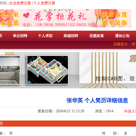
登陆
|
企业免费注册
|
个人免费注册
页
单位招聘
个人求职
高端招聘
优惠政策
通知公告
温馨提示：填写
张华英 个人简历详细信息
更新日期：2026/6/21 11:23:28 浏览：1914
向该人
息
龄：
38
性 别：
女