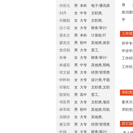
身 
·
何琼元
男
本科
电子/通讯类
政治面
·
刘丹
女
中专
文职类,
学 
·
邱颖聪
女
大专
文职类,
·
伍小花
女
大专
财务/审计/
工作情
·
梁友文
男
本科
计算机/IT
·
廖发忠
男
初中
其他类,保安
所学专
·
曾庆聪
男
大专
普工,
毕业学
·
朱琳
女
大专
财务/审计/
工作经
·
林盛容
男
中专
其他类,弱电
工作经
·
郑文骏
男
大专
经营/管理类
·
钟羚秋
女
大专
设计类,平面
·
邹菊红
女
大专
文职类,文职
求职意
·
陈荣钰
男
高中
普工,
·
邓富秀
女
大专
文职类,项目
要求月
·
林萃斌
男
初中
其他类,司机
求职意
·
吴晓珍
女
大专
其他类,
其它说
·
赖宝荣
男
大专
经营/管理类
·
杜娟
女
大专
财务/审计/
本人