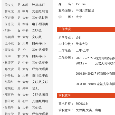
身 高：
155 cm
·
梁友文
男
本科
计算机/IT
政治面貌：
中国共青团员
·
林永龙
男
中专
其他类,销售
学 历：
大专
·
何键华
男
大专
其他类,助理
·
何琼元
男
本科
电子/通讯类
工作情况
·
刘丹
女
中专
文职类,
·
邱颖聪
女
大专
文职类,
所学专业：
会计
·
伍小花
女
大专
财务/审计/
毕业学校：
天津大学
·
廖发忠
男
初中
其他类,保安
工作经验：
三年-五年
·
朱琳
女
大专
财务/审计/
工作经历：
2021.9～2022.4龙岩绿
·
林盛容
男
中专
其他类,弱电
2013.2～ 龙岩天博科技
·
郑文骏
男
大专
经营/管理类
2010.10~2012.7 冠南纸
·
钟羚秋
女
大专
设计类,平面
·
邹菊红
女
大专
文职类,文职
2008.10~2010.9 诚益光
·
陈荣钰
男
高中
普工,
·
邓富秀
女
大专
文职类,项目
求职意向
·
林萃斌
男
初中
其他类,司机
要求月薪：
3000以上
·
吴晓珍
女
大专
其他类,
求职意向：
文职类,文员、出纳、
·
赖宝荣
男
大专
经营/管理类