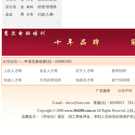
·
梁欣雅
女
本科
经营/管理类
·
鑫鑫
男
大专
行政/人事/
友情链接
——申请互换链接QQ：836982393
上杭人才网
龙岩人才网
武平人才网
教师招聘
快捷人才网
天津厨师招聘
电梯英才网
睢宁招聘网
广告服务
法律声明
E-mail：shrcw@tom.com 客服QQ：80180913 TEL
Copyright © 2006
www.364200.com.cn
All Rights Reser
温馨提示：《劳动法》规定，招工禁收押金，求职人员加强自我保护意