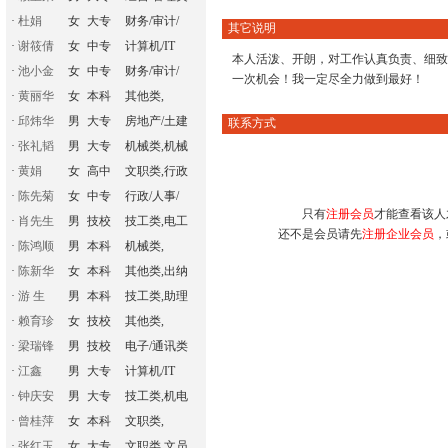
·
杜娟
女
大专
财务/审计/
其它说明
·
谢筱倩
女
中专
计算机/IT
本人活泼、开朗，对工作认真负责、细致
·
池小金
女
中专
财务/审计/
一次机会！我一定尽全力做到最好！
·
黄丽华
女
本科
其他类,
·
邱炜华
男
大专
房地产/土建
联系方式
·
张礼韬
男
大专
机械类,机械
·
黄娟
女
高中
文职类,行政
·
陈先菊
女
中专
行政/人事/
只有
注册会员
才能查看该人
·
肖先生
男
技校
技工类,电工
还不是会员请先
注册企业会员
，
·
陈鸿顺
男
本科
机械类,
·
陈新华
女
本科
其他类,出纳
·
游 生
男
本科
技工类,助理
·
赖育珍
女
技校
其他类,
·
梁瑞锋
男
技校
电子/通讯类
·
江鑫
男
大专
计算机/IT
·
钟庆安
男
大专
技工类,机电
·
曾桂萍
女
本科
文职类,
·
张红玉
女
大专
文职类,文员