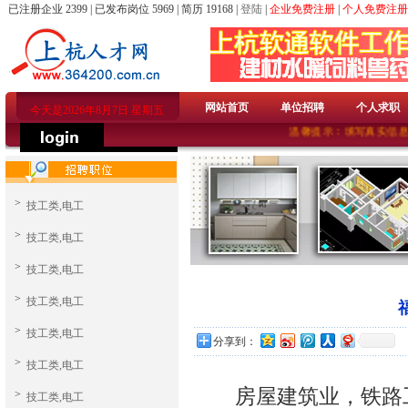
已注册企业 2399 | 已发布岗位 5969 | 简历 19168 |
登陆
|
企业免费注册
|
个人免费注册
网站首页
单位招聘
个人求职
今天是2026年8月7日 星期五
温馨提示：填写真实信息的
>
技工类,电工
>
技工类,电工
>
技工类,电工
>
技工类,电工
>
技工类,电工
分享到：
>
技工类,电工
房屋建筑业，铁路工程
>
技工类,电工