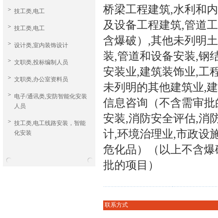
桥梁工程建筑,水利和内
>
技工类,电工
及设备工程建筑,管道工
>
技工类,电工
含爆破）,其他未列明
>
设计类,室内装饰设计
装,管道和设备安装,钢
>
文职类,投标编制人员
安装业,建筑装饰业,工
>
文职类,办公室资料员
未列明的其他建筑业,建
>
电子/通讯类,安防智能化安装
信息咨询（不含需审批的
人员
安装,消防安全评估,消
>
技工类,电工线路安装，智能
计,环境治理业,市政设
化安装
危化品）（以上不含爆
批的项目）
联系方式