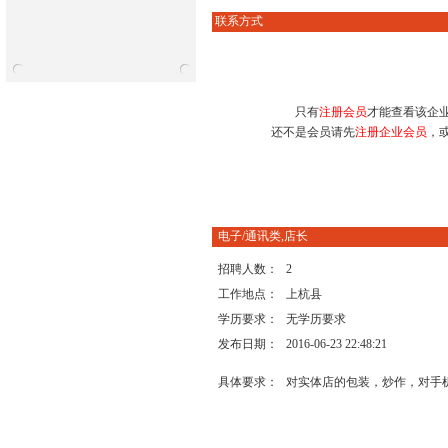
联系方式
只有
注册会员
才能查看该企
还不是会员请先
注册企业会员
，
电子/通讯类,店长
招聘人数：
2
工作地点：
上杭县
学历要求：
无学历要求
发布日期：
2016-06-23 22:48:21
具体要求：
对实体店的包装，炒作，对手