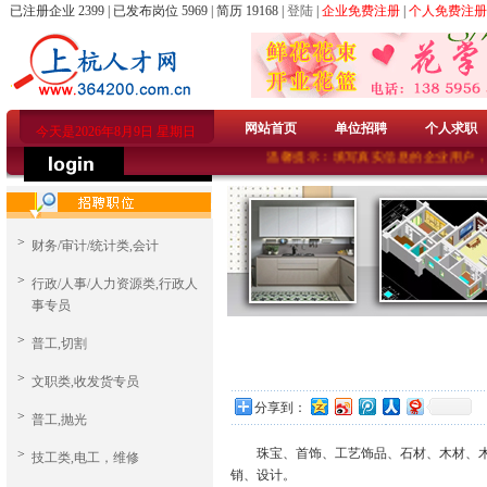
已注册企业 2399 | 已发布岗位 5969 | 简历 19168 |
登陆
|
企业免费注册
|
个人免费注册
网站首页
单位招聘
个人求职
今天是2026年8月9日 星期日
温馨提示：填写真实信息的企业用户，都
>
财务/审计/统计类,会计
>
行政/人事/人力资源类,行政人
事专员
>
普工,切割
>
文职类,收发货专员
分享到：
>
普工,抛光
珠宝、首饰、工艺饰品、石材、木材、木制
>
技工类,电工，维修
销、设计。