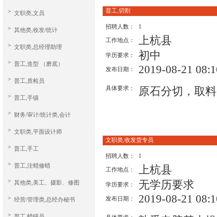
普工,切割
>
文职类,文员
招聘人数：
1
>
其他类,收发/统计
上杭县
工作地点：
>
文职类,总经理助理
初中
学历要求：
>
普工,造型 （磨底）
2019-08-21 08:1
发布日期：
>
普工,质检员
具体要求：
原石分切，取料
>
普工,手镶
>
财务/审计/统计类,会计
>
文职类,平面设计师
文职类,收发货专员
>
普工,手工
招聘人数：
1
>
普工,注蜡修蜡
上杭县
工作地点：
>
无学历要求
其他类,美工、摄影、修图
学历要求：
2019-08-21 08:1
>
发布日期：
经营/管理类,总经办秘书
>
普工,蜡镶员