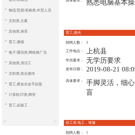
具体要求：
熟悉电脑基本操
>
物流/贸易/采购类,外贸人员
>
文职类,文案
>
其他类,保安
普工,抛光
>
普工,微镶
招聘人数：
3
上杭县
工作地点：
>
电子/通讯类,网络推广员
无学历要求
学历要求：
>
其他类,清洁工
2019-08-21 08:0
发布日期：
>
文职类,前台接待
具体要求：
手脚灵活，细心
>
普工,硬金合金手起版
盲
>
计算机/IT类,网管
>
普工,起版工
技工类,电工，维修
招聘人数：
1