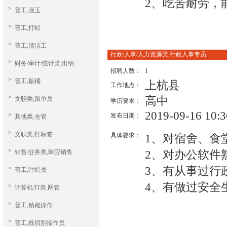
2、吃苦耐劳，
>
普工,画玉
>
普工,打蜡
>
普工,清洁工
行政/人事/人力资源类,行政人事专员
>
财务/审计/统计类,出纳
招聘人数：
1
>
普工,振桶
上杭县
工作地点：
>
高中
文职类,跟单员
学历要求：
2019-09-16 10:3
>
发布日期：
其他类,仓管
>
文职类,打标签
具体要求：
1、对宿舍、食
>
2、对办公软件
销售/业务类,珠宝销售
3、有从事过行
>
普工,注蜡员
4、有做过安全
>
计算机/IT类,网管
>
普工,精雕操作
>
普工,线切割操作员