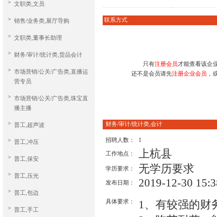
>
文职类,文员
>
联系方式
销售/业务类,展厅导购
>
文职类,董事长助理
>
财务/审计/统计类,货品会计
只有
注册会员
才能查看该企
>
市场营销/公关/广告类,直播运
还不是会员请先
注册企业会员
，
营专员
>
市场营销/公关/广告类,珠宝直
播主播
>
财务/审计/统计类,会计
普工,超声波
招聘人数：
1
>
普工,冲压
上杭县
工作地点：
>
普工,保安
无学历要求
学历要求：
>
普工,压光
2019-12-30 15:3
发布日期：
>
普工,包边
具体要求：
1、有较强的财
>
普工,手工